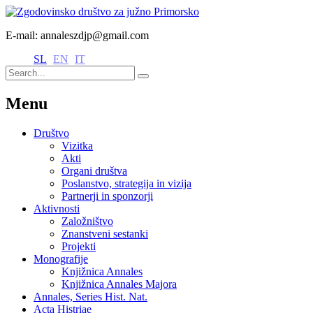
E-mail: annaleszdjp@gmail.com
SL
EN
IT
Menu
Društvo
Vizitka
Akti
Organi društva
Poslanstvo, strategija in vizija
Partnerji in sponzorji
Aktivnosti
Založništvo
Znanstveni sestanki
Projekti
Monografije
Knjižnica Annales
Knjižnica Annales Majora
Annales, Series Hist. Nat.
Acta Histriae