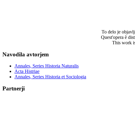
To delo je objav
Quest'opera è dis
This work i
Navodila avtorjem
Annales, Series Historia Naturalis
Acta Histriae
Annales, Series Historia et Sociologia
Partnerji