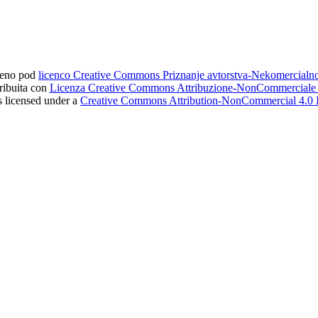
ljeno pod
licenco Creative Commons Priznanje avtorstva-Nekomercial
tribuita con
Licenza Creative Commons Attribuzione-NonCommerciale 4
s licensed under a
Creative Commons Attribution-NonCommercial 4.0 I