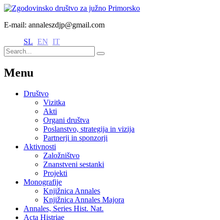
E-mail: annaleszdjp@gmail.com
SL
EN
IT
Menu
Društvo
Vizitka
Akti
Organi društva
Poslanstvo, strategija in vizija
Partnerji in sponzorji
Aktivnosti
Založništvo
Znanstveni sestanki
Projekti
Monografije
Knjižnica Annales
Knjižnica Annales Majora
Annales, Series Hist. Nat.
Acta Histriae