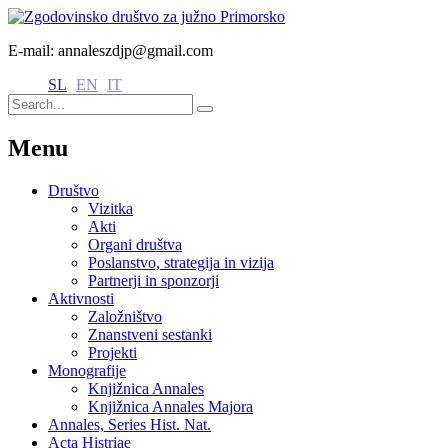
E-mail: annaleszdjp@gmail.com
SL
EN
IT
Menu
Društvo
Vizitka
Akti
Organi društva
Poslanstvo, strategija in vizija
Partnerji in sponzorji
Aktivnosti
Založništvo
Znanstveni sestanki
Projekti
Monografije
Knjižnica Annales
Knjižnica Annales Majora
Annales, Series Hist. Nat.
Acta Histriae