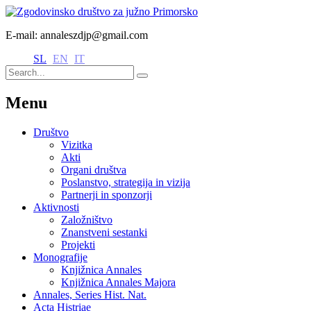
E-mail: annaleszdjp@gmail.com
SL
EN
IT
Menu
Društvo
Vizitka
Akti
Organi društva
Poslanstvo, strategija in vizija
Partnerji in sponzorji
Aktivnosti
Založništvo
Znanstveni sestanki
Projekti
Monografije
Knjižnica Annales
Knjižnica Annales Majora
Annales, Series Hist. Nat.
Acta Histriae