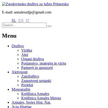
E-mail: annaleszdjp@gmail.com
SL
EN
IT
Menu
Društvo
Vizitka
Akti
Organi društva
Poslanstvo, strategija in vizija
Partnerji in sponzorji
Aktivnosti
Založništvo
Znanstveni sestanki
Projekti
Monografije
Knjižnica Annales
Knjižnica Annales Majora
Annales, Series Hist. Nat.
Acta Histriae