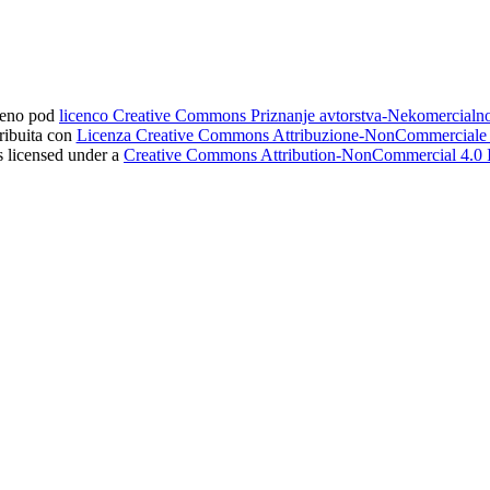
ljeno pod
licenco Creative Commons Priznanje avtorstva-Nekomercial
tribuita con
Licenza Creative Commons Attribuzione-NonCommerciale 4
s licensed under a
Creative Commons Attribution-NonCommercial 4.0 I