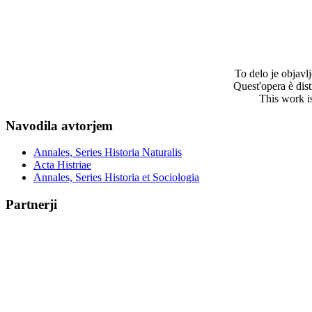
To delo je objav
Quest'opera è dis
This work i
Navodila avtorjem
Annales, Series Historia Naturalis
Acta Histriae
Annales, Series Historia et Sociologia
Partnerji