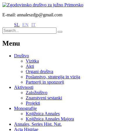
E-mail: annaleszdjp@gmail.com
SL
EN
IT
Menu
Društvo
Vizitka
Akti
Organi društva
Poslanstvo, strategija in vizija
Partnerji in sponzorji
Aktivnosti
Založništvo
Znanstveni sestanki
Projekti
Monografije
Knjižnica Annales
Knjižnica Annales Majora
Annales, Series Hist. Nat.
Acta Histriae