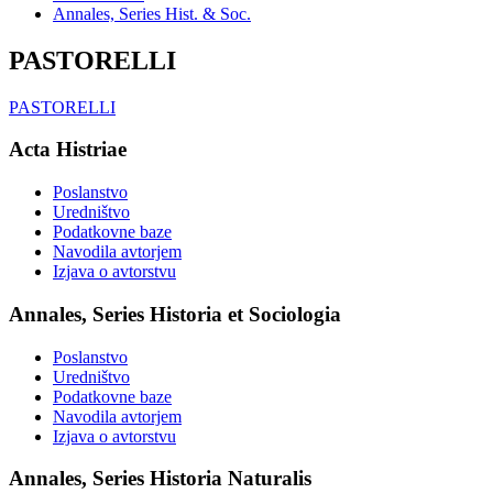
Annales, Series Hist. & Soc.
PASTORELLI
PASTORELLI
Acta Histriae
Poslanstvo
Uredništvo
Podatkovne baze
Navodila avtorjem
Izjava o avtorstvu
Annales, Series Historia et Sociologia
Poslanstvo
Uredništvo
Podatkovne baze
Navodila avtorjem
Izjava o avtorstvu
Annales, Series Historia Naturalis