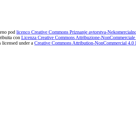
ljeno pod
licenco Creative Commons Priznanje avtorstva-Nekomercial
tribuita con
Licenza Creative Commons Attribuzione-NonCommerciale 4
s licensed under a
Creative Commons Attribution-NonCommercial 4.0 I