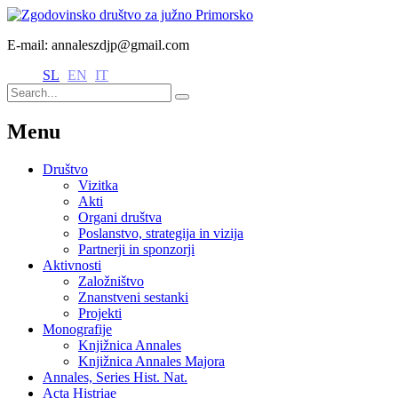
E-mail: annaleszdjp@gmail.com
SL
EN
IT
Menu
Društvo
Vizitka
Akti
Organi društva
Poslanstvo, strategija in vizija
Partnerji in sponzorji
Aktivnosti
Založništvo
Znanstveni sestanki
Projekti
Monografije
Knjižnica Annales
Knjižnica Annales Majora
Annales, Series Hist. Nat.
Acta Histriae