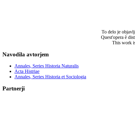
To delo je objav
Quest'opera è dis
This work i
Navodila avtorjem
Annales, Series Historia Naturalis
Acta Histriae
Annales, Series Historia et Sociologia
Partnerji