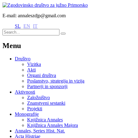
E-mail: annaleszdjp@gmail.com
SL
EN
IT
Menu
Društvo
Vizitka
Akti
Organi društva
Poslanstvo, strategija in vizija
Partnerji in sponzorji
Aktivnosti
Založništvo
Znanstveni sestanki
Projekti
Monografije
Knjižnica Annales
Knjižnica Annales Majora
Annales, Series Hist. Nat.
Acta Histriae