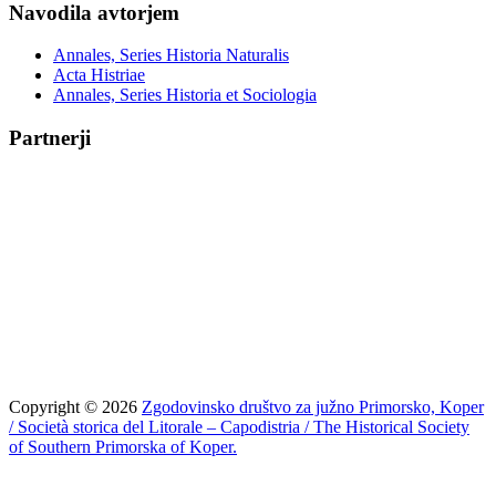
Navodila avtorjem
Annales, Series Historia Naturalis
Acta Histriae
Annales, Series Historia et Sociologia
Partnerji
Copyright © 2026
Zgodovinsko društvo za južno Primorsko, Koper
/ Società storica del Litorale – Capodistria / The Historical Society
of Southern Primorska of Koper.