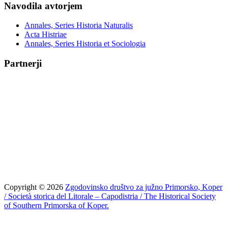
Navodila avtorjem
Annales, Series Historia Naturalis
Acta Histriae
Annales, Series Historia et Sociologia
Partnerji
Copyright © 2026
Zgodovinsko društvo za južno Primorsko, Koper
/ Società storica del Litorale – Capodistria / The Historical Society
of Southern Primorska of Koper.