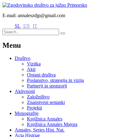
E-mail: annaleszdjp@gmail.com
SL
EN
IT
Menu
Društvo
Vizitka
Akti
Organi društva
Poslanstvo, strategija in vizija
Partnerji in sponzorji
Aktivnosti
Založništvo
Znanstveni sestanki
Projekti
Monografije
Knjižnica Annales
Knjižnica Annales Majora
Annales, Series Hist. Nat.
Acta Histriae