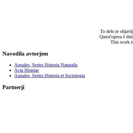
To delo je objav
Quest'opera è dis
This work i
Navodila avtorjem
Annales, Series Historia Naturalis
Acta Histriae
Annales, Series Historia et Sociologia
Partnerji