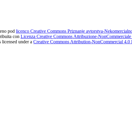
ljeno pod
licenco Creative Commons Priznanje avtorstva-Nekomercial
tribuita con
Licenza Creative Commons Attribuzione-NonCommerciale 4
s licensed under a
Creative Commons Attribution-NonCommercial 4.0 I