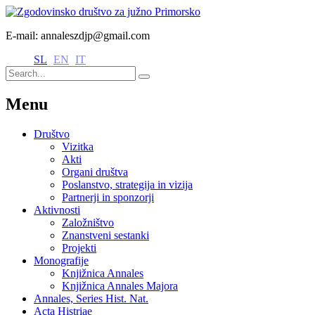
E-mail: annaleszdjp@gmail.com
SL
EN
IT
Menu
Društvo
Vizitka
Akti
Organi društva
Poslanstvo, strategija in vizija
Partnerji in sponzorji
Aktivnosti
Založništvo
Znanstveni sestanki
Projekti
Monografije
Knjižnica Annales
Knjižnica Annales Majora
Annales, Series Hist. Nat.
Acta Histriae