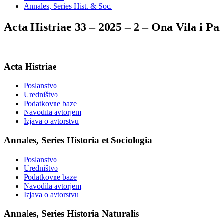
Annales, Series Hist. & Soc.
Acta Histriae 33 – 2025 – 2 – Ona Vila i P
Acta Histriae
Poslanstvo
Uredništvo
Podatkovne baze
Navodila avtorjem
Izjava o avtorstvu
Annales, Series Historia et Sociologia
Poslanstvo
Uredništvo
Podatkovne baze
Navodila avtorjem
Izjava o avtorstvu
Annales, Series Historia Naturalis