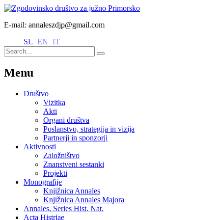
E-mail: annaleszdjp@gmail.com
SL
EN
IT
Menu
Društvo
Vizitka
Akti
Organi društva
Poslanstvo, strategija in vizija
Partnerji in sponzorji
Aktivnosti
Založništvo
Znanstveni sestanki
Projekti
Monografije
Knjižnica Annales
Knjižnica Annales Majora
Annales, Series Hist. Nat.
Acta Histriae