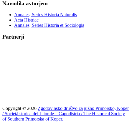
Navodila avtorjem
Annales, Series Historia Naturalis
Acta Histriae
Annales, Series Historia et Sociologia
Partnerji
Copyright © 2026
Zgodovinsko društvo za južno Primorsko, Koper
/ Società storica del Litorale – Capodistria / The Historical Society
of Southern Primorska of Koper.