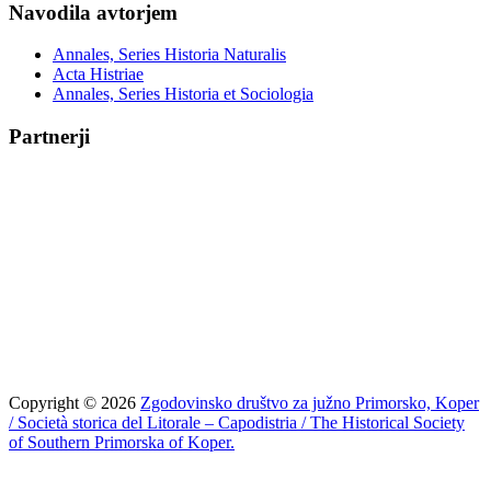
Navodila avtorjem
Annales, Series Historia Naturalis
Acta Histriae
Annales, Series Historia et Sociologia
Partnerji
Copyright © 2026
Zgodovinsko društvo za južno Primorsko, Koper
/ Società storica del Litorale – Capodistria / The Historical Society
of Southern Primorska of Koper.