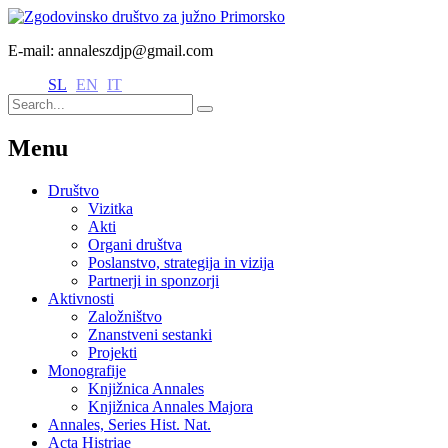
E-mail: annaleszdjp@gmail.com
SL
EN
IT
Menu
Društvo
Vizitka
Akti
Organi društva
Poslanstvo, strategija in vizija
Partnerji in sponzorji
Aktivnosti
Založništvo
Znanstveni sestanki
Projekti
Monografije
Knjižnica Annales
Knjižnica Annales Majora
Annales, Series Hist. Nat.
Acta Histriae