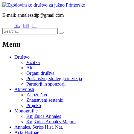
E-mail: annaleszdjp@gmail.com
SL
EN
IT
Menu
Društvo
Vizitka
Akti
Organi društva
Poslanstvo, strategija in vizija
Partnerji in sponzorji
Aktivnosti
Založništvo
Znanstveni sestanki
Projekti
Monografije
Knjižnica Annales
Knjižnica Annales Majora
Annales, Series Hist. Nat.
Acta Histriae