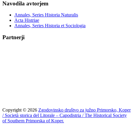
Navodila avtorjem
Annales, Series Historia Naturalis
Acta Histriae
Annales, Series Historia et Sociologia
Partnerji
Copyright © 2026
Zgodovinsko društvo za južno Primorsko, Koper
/ Società storica del Litorale – Capodistria / The Historical Society
of Southern Primorska of Koper.