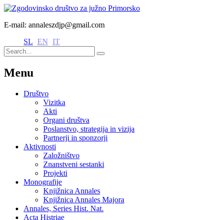
E-mail: annaleszdjp@gmail.com
SL
EN
IT
Menu
Društvo
Vizitka
Akti
Organi društva
Poslanstvo, strategija in vizija
Partnerji in sponzorji
Aktivnosti
Založništvo
Znanstveni sestanki
Projekti
Monografije
Knjižnica Annales
Knjižnica Annales Majora
Annales, Series Hist. Nat.
Acta Histriae