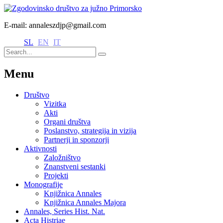
E-mail: annaleszdjp@gmail.com
SL
EN
IT
Menu
Društvo
Vizitka
Akti
Organi društva
Poslanstvo, strategija in vizija
Partnerji in sponzorji
Aktivnosti
Založništvo
Znanstveni sestanki
Projekti
Monografije
Knjižnica Annales
Knjižnica Annales Majora
Annales, Series Hist. Nat.
Acta Histriae