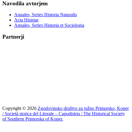
Navodila avtorjem
Annales, Series Historia Naturalis
Acta Histriae
Annales, Series Historia et Sociologia
Partnerji
Copyright © 2026
Zgodovinsko društvo za južno Primorsko, Koper
/ Società storica del Litorale – Capodistria / The Historical Society
of Southern Primorska of Koper.