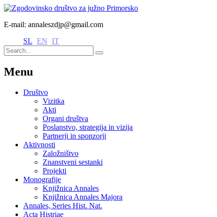
E-mail: annaleszdjp@gmail.com
SL
EN
IT
Menu
Društvo
Vizitka
Akti
Organi društva
Poslanstvo, strategija in vizija
Partnerji in sponzorji
Aktivnosti
Založništvo
Znanstveni sestanki
Projekti
Monografije
Knjižnica Annales
Knjižnica Annales Majora
Annales, Series Hist. Nat.
Acta Histriae