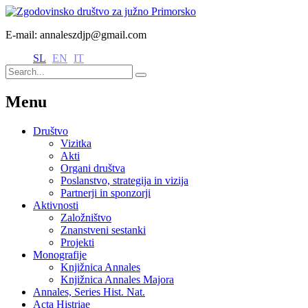
E-mail: annaleszdjp@gmail.com
SL
EN
IT
Menu
Društvo
Vizitka
Akti
Organi društva
Poslanstvo, strategija in vizija
Partnerji in sponzorji
Aktivnosti
Založništvo
Znanstveni sestanki
Projekti
Monografije
Knjižnica Annales
Knjižnica Annales Majora
Annales, Series Hist. Nat.
Acta Histriae