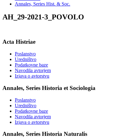
Annales, Series Hist. & Soc.
AH_29-2021-3_POVOLO
Acta Histriae
Poslanstvo
Uredništvo
Podatkovne baze
Navodila avtorjem
Izjava o avtorstvu
Annales, Series Historia et Sociologia
Poslanstvo
Uredništvo
Podatkovne baze
Navodila avtorjem
Izjava o avtorstvu
Annales, Series Historia Naturalis