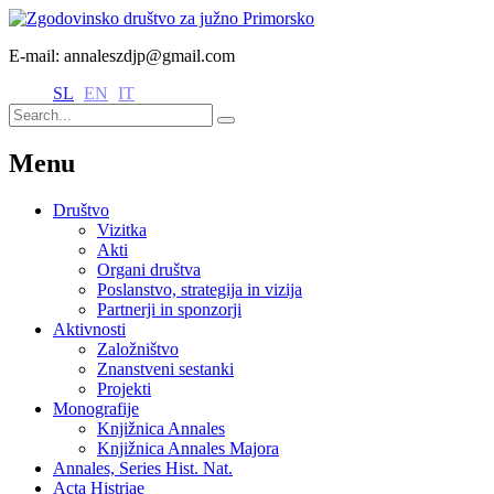
E-mail: annaleszdjp@gmail.com
SL
EN
IT
Menu
Društvo
Vizitka
Akti
Organi društva
Poslanstvo, strategija in vizija
Partnerji in sponzorji
Aktivnosti
Založništvo
Znanstveni sestanki
Projekti
Monografije
Knjižnica Annales
Knjižnica Annales Majora
Annales, Series Hist. Nat.
Acta Histriae