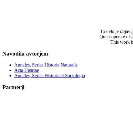
To delo je objav
Quest'opera è dis
This work i
Navodila avtorjem
Annales, Series Historia Naturalis
Acta Histriae
Annales, Series Historia et Sociologia
Partnerji