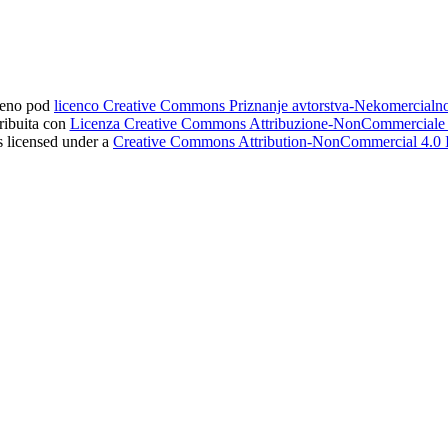
ljeno pod
licenco Creative Commons Priznanje avtorstva-Nekomercial
tribuita con
Licenza Creative Commons Attribuzione-NonCommerciale 4
s licensed under a
Creative Commons Attribution-NonCommercial 4.0 I