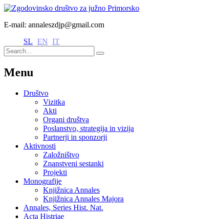
E-mail: annaleszdjp@gmail.com
SL
EN
IT
Menu
Društvo
Vizitka
Akti
Organi društva
Poslanstvo, strategija in vizija
Partnerji in sponzorji
Aktivnosti
Založništvo
Znanstveni sestanki
Projekti
Monografije
Knjižnica Annales
Knjižnica Annales Majora
Annales, Series Hist. Nat.
Acta Histriae