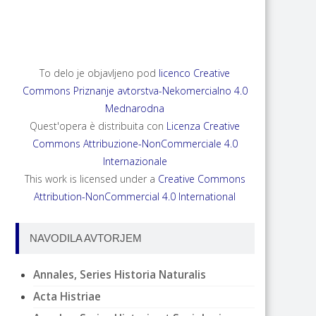
ANNALES, SERIES HISTORIA NATURALIS 35,
2025, 2
To delo je objavljeno pod
licenco Creative
Commons Priznanje avtorstva-Nekomercialno 4.0
Mednarodna
Quest'opera è distribuita con
Licenza Creative
Commons Attribuzione-NonCommerciale 4.0
Internazionale
This work is licensed under a
Creative Commons
Attribution-NonCommercial 4.0 International
NAVODILA AVTORJEM
Annales, Series Historia Naturalis
Acta Histriae