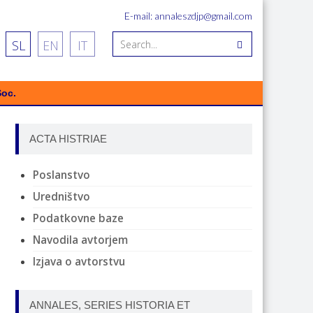
E-mail: annaleszdjp@gmail.com
SL
EN
IT
Soc.
ACTA HISTRIAE
Poslanstvo
Uredništvo
Podatkovne baze
Navodila avtorjem
Izjava o avtorstvu
ANNALES, SERIES HISTORIA ET