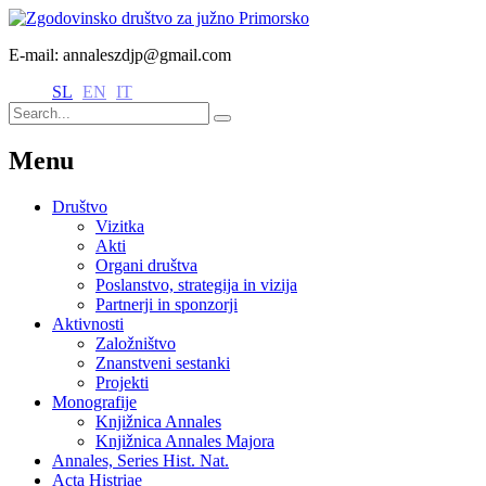
E-mail: annaleszdjp@gmail.com
SL
EN
IT
Menu
Društvo
Vizitka
Akti
Organi društva
Poslanstvo, strategija in vizija
Partnerji in sponzorji
Aktivnosti
Založništvo
Znanstveni sestanki
Projekti
Monografije
Knjižnica Annales
Knjižnica Annales Majora
Annales, Series Hist. Nat.
Acta Histriae