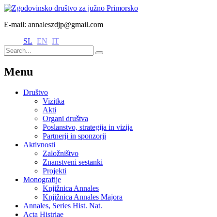
E-mail: annaleszdjp@gmail.com
SL
EN
IT
Menu
Društvo
Vizitka
Akti
Organi društva
Poslanstvo, strategija in vizija
Partnerji in sponzorji
Aktivnosti
Založništvo
Znanstveni sestanki
Projekti
Monografije
Knjižnica Annales
Knjižnica Annales Majora
Annales, Series Hist. Nat.
Acta Histriae