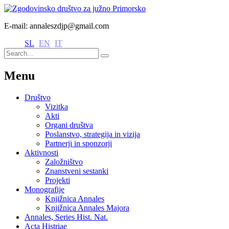
E-mail: annaleszdjp@gmail.com
SL
EN
IT
Menu
Društvo
Vizitka
Akti
Organi društva
Poslanstvo, strategija in vizija
Partnerji in sponzorji
Aktivnosti
Založništvo
Znanstveni sestanki
Projekti
Monografije
Knjižnica Annales
Knjižnica Annales Majora
Annales, Series Hist. Nat.
Acta Histriae