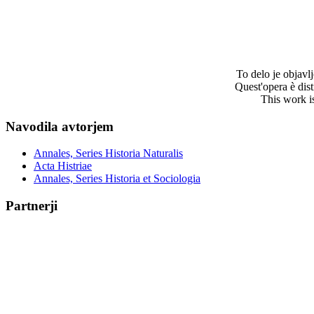
To delo je objav
Quest'opera è dis
This work i
Navodila avtorjem
Annales, Series Historia Naturalis
Acta Histriae
Annales, Series Historia et Sociologia
Partnerji