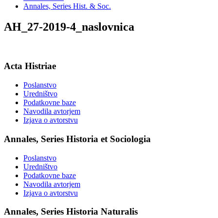
Annales, Series Hist. & Soc.
AH_27-2019-4_naslovnica
Acta Histriae
Poslanstvo
Uredništvo
Podatkovne baze
Navodila avtorjem
Izjava o avtorstvu
Annales, Series Historia et Sociologia
Poslanstvo
Uredništvo
Podatkovne baze
Navodila avtorjem
Izjava o avtorstvu
Annales, Series Historia Naturalis