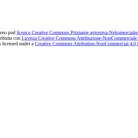
ljeno pod
licenco Creative Commons Priznanje avtorstva-Nekomercial
tribuita con
Licenza Creative Commons Attribuzione-NonCommerciale 4
s licensed under a
Creative Commons Attribution-NonCommercial 4.0 I