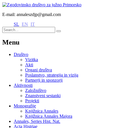
E-mail: annaleszdjp@gmail.com
SL
EN
IT
Menu
Društvo
Vizitka
Akti
Organi društva
Poslanstvo, strategija in vizija
Partnerji in sponzorji
Aktivnosti
Založništvo
Znanstveni sestanki
Projekti
Monografije
Knjižnica Annales
Knjižnica Annales Majora
Annales, Series Hist. Nat.
Acta Histriae