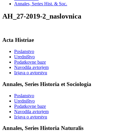
Annales, Series Hist. & Soc.
AH_27-2019-2_naslovnica
Acta Histriae
Poslanstvo
Uredništvo
Podatkovne baze
Navodila avtorjem
Izjava o avtorstvu
Annales, Series Historia et Sociologia
Poslanstvo
Uredništvo
Podatkovne baze
Navodila avtorjem
Izjava o avtorstvu
Annales, Series Historia Naturalis