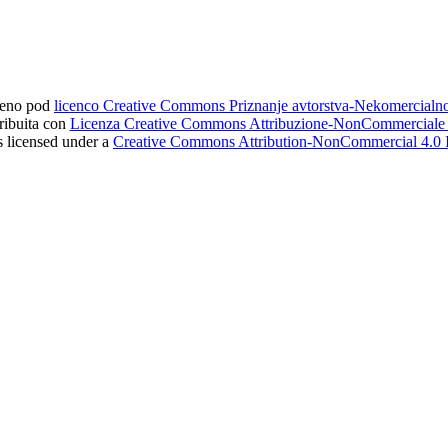
ljeno pod
licenco Creative Commons Priznanje avtorstva-Nekomercial
tribuita con
Licenza Creative Commons Attribuzione-NonCommerciale 4
s licensed under a
Creative Commons Attribution-NonCommercial 4.0 I