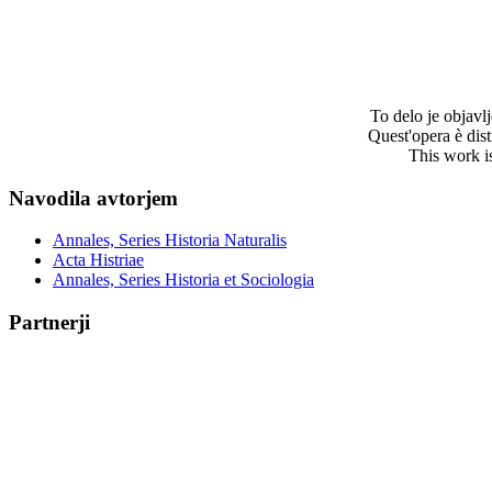
To delo je objav
Quest'opera è dis
This work i
Navodila avtorjem
Annales, Series Historia Naturalis
Acta Histriae
Annales, Series Historia et Sociologia
Partnerji