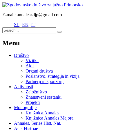
E-mail: annaleszdjp@gmail.com
SL
EN
IT
Menu
Društvo
Vizitka
Akti
Organi društva
Poslanstvo, strategija in vizija
Partnerji in sponzorji
Aktivnosti
Založništvo
Znanstveni sestanki
Projekti
Monografije
Knjižnica Annales
Knjižnica Annales Majora
Annales, Series Hist. Nat.
Acta Histriae