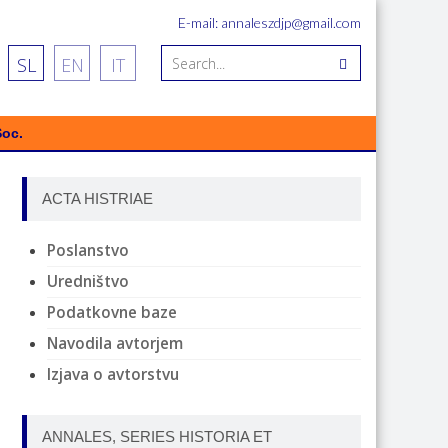
E-mail: annaleszdjp@gmail.com
SL
EN
IT
Soc.
ACTA HISTRIAE
Poslanstvo
Uredništvo
Podatkovne baze
Navodila avtorjem
Izjava o avtorstvu
ANNALES, SERIES HISTORIA ET