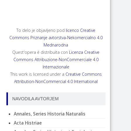
ANNALES, SERIES HISTORIA NATURALIS 35,
2025, 2
To delo je objavljeno pod
licenco Creative
Commons Priznanje avtorstva-Nekomercialno 4.0
Mednarodna
Quest'opera è distribuita con
Licenza Creative
Commons Attribuzione-NonCommerciale 4.0
Internazionale
This work is licensed under a
Creative Commons
Attribution-NonCommercial 4.0 International
NAVODILA AVTORJEM
Annales, Series Historia Naturalis
Acta Histriae