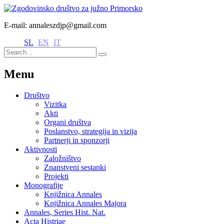
E-mail: annaleszdjp@gmail.com
SL
EN
IT
Menu
Društvo
Vizitka
Akti
Organi društva
Poslanstvo, strategija in vizija
Partnerji in sponzorji
Aktivnosti
Založništvo
Znanstveni sestanki
Projekti
Monografije
Knjižnica Annales
Knjižnica Annales Majora
Annales, Series Hist. Nat.
Acta Histriae