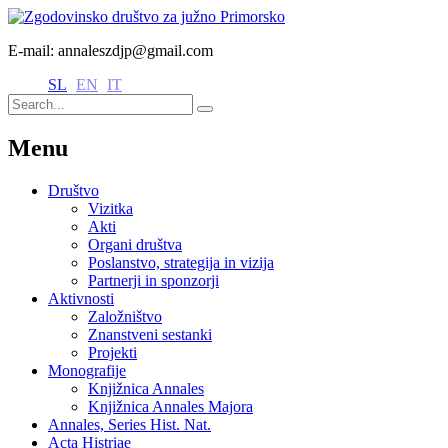
E-mail: annaleszdjp@gmail.com
SL
EN
IT
Menu
Društvo
Vizitka
Akti
Organi društva
Poslanstvo, strategija in vizija
Partnerji in sponzorji
Aktivnosti
Založništvo
Znanstveni sestanki
Projekti
Monografije
Knjižnica Annales
Knjižnica Annales Majora
Annales, Series Hist. Nat.
Acta Histriae