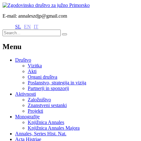
E-mail: annaleszdjp@gmail.com
SL
EN
IT
Menu
Društvo
Vizitka
Akti
Organi društva
Poslanstvo, strategija in vizija
Partnerji in sponzorji
Aktivnosti
Založništvo
Znanstveni sestanki
Projekti
Monografije
Knjižnica Annales
Knjižnica Annales Majora
Annales, Series Hist. Nat.
Acta Histriae