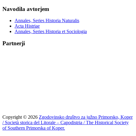
Navodila avtorjem
Annales, Series Historia Naturalis
Acta Histriae
Annales, Series Historia et Sociologia
Partnerji
Copyright © 2026
Zgodovinsko društvo za južno Primorsko, Koper
/ Società storica del Litorale – Capodistria / The Historical Society
of Southern Primorska of Koper.