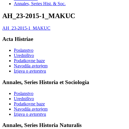
Annales, Series Hist. & Soc.
AH_23-2015-1_MAKUC
AH_23-2015-1_MAKUC
Acta Histriae
Poslanstvo
Uredništvo
Podatkovne baze
Navodila avtorjem
Izjava o avtorstvu
Annales, Series Historia et Sociologia
Poslanstvo
Uredništvo
Podatkovne baze
Navodila avtorjem
Izjava o avtorstvu
Annales, Series Historia Naturalis