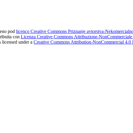
ljeno pod
licenco Creative Commons Priznanje avtorstva-Nekomercial
tribuita con
Licenza Creative Commons Attribuzione-NonCommerciale 4
s licensed under a
Creative Commons Attribution-NonCommercial 4.0 I