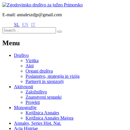
E-mail: annaleszdjp@gmail.com
SL
EN
IT
Menu
Društvo
Vizitka
Akti
Organi društva
Poslanstvo, strategija in vizija
Partnerji in sponzorji
Aktivnosti
Založništvo
Znanstveni sestanki
Projekti
Monografije
Knjižnica Annales
Knjižnica Annales Majora
Annales, Series Hist. Nat.
Acta Histriae