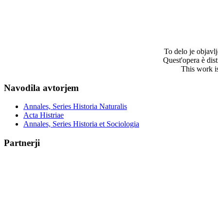
To delo je objav
Quest'opera è dis
This work i
Navodila avtorjem
Annales, Series Historia Naturalis
Acta Histriae
Annales, Series Historia et Sociologia
Partnerji