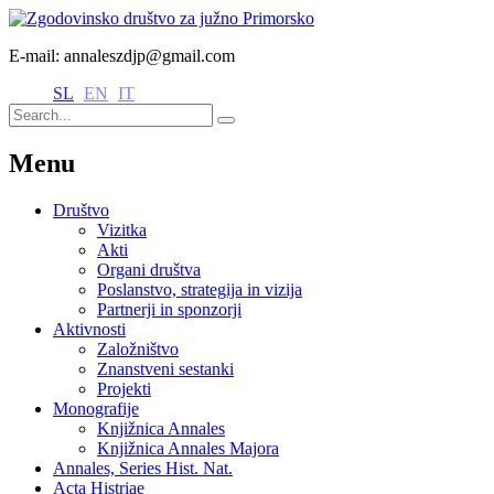
E-mail: annaleszdjp@gmail.com
SL
EN
IT
Menu
Društvo
Vizitka
Akti
Organi društva
Poslanstvo, strategija in vizija
Partnerji in sponzorji
Aktivnosti
Založništvo
Znanstveni sestanki
Projekti
Monografije
Knjižnica Annales
Knjižnica Annales Majora
Annales, Series Hist. Nat.
Acta Histriae