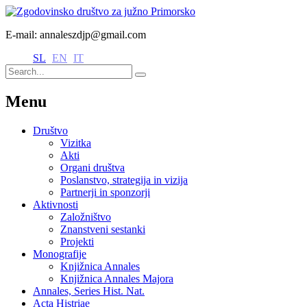
E-mail: annaleszdjp@gmail.com
SL
EN
IT
Menu
Društvo
Vizitka
Akti
Organi društva
Poslanstvo, strategija in vizija
Partnerji in sponzorji
Aktivnosti
Založništvo
Znanstveni sestanki
Projekti
Monografije
Knjižnica Annales
Knjižnica Annales Majora
Annales, Series Hist. Nat.
Acta Histriae