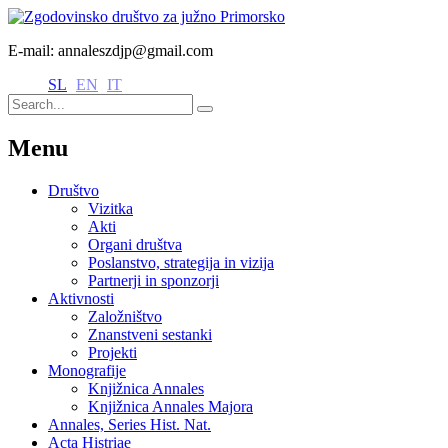
E-mail: annaleszdjp@gmail.com
SL
EN
IT
Menu
Društvo
Vizitka
Akti
Organi društva
Poslanstvo, strategija in vizija
Partnerji in sponzorji
Aktivnosti
Založništvo
Znanstveni sestanki
Projekti
Monografije
Knjižnica Annales
Knjižnica Annales Majora
Annales, Series Hist. Nat.
Acta Histriae