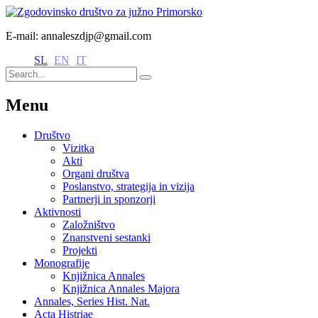
E-mail: annaleszdjp@gmail.com
SL
EN
IT
Menu
Društvo
Vizitka
Akti
Organi društva
Poslanstvo, strategija in vizija
Partnerji in sponzorji
Aktivnosti
Založništvo
Znanstveni sestanki
Projekti
Monografije
Knjižnica Annales
Knjižnica Annales Majora
Annales, Series Hist. Nat.
Acta Histriae