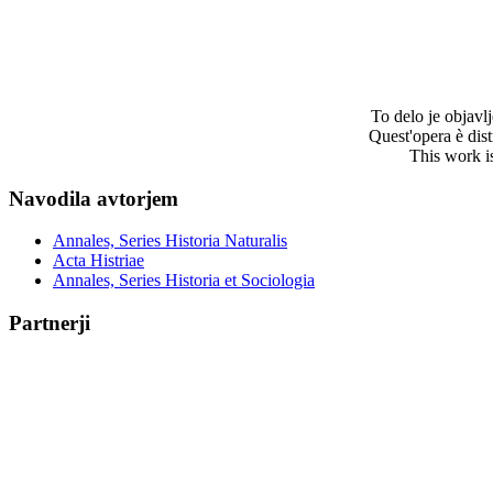
To delo je objav
Quest'opera è dis
This work i
Navodila avtorjem
Annales, Series Historia Naturalis
Acta Histriae
Annales, Series Historia et Sociologia
Partnerji