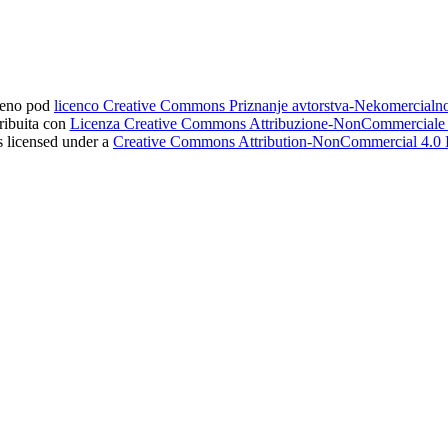
ljeno pod
licenco Creative Commons Priznanje avtorstva-Nekomercial
tribuita con
Licenza Creative Commons Attribuzione-NonCommerciale 4
s licensed under a
Creative Commons Attribution-NonCommercial 4.0 I