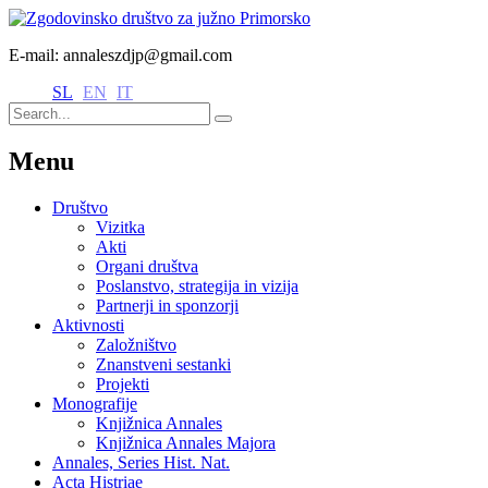
E-mail: annaleszdjp@gmail.com
SL
EN
IT
Menu
Društvo
Vizitka
Akti
Organi društva
Poslanstvo, strategija in vizija
Partnerji in sponzorji
Aktivnosti
Založništvo
Znanstveni sestanki
Projekti
Monografije
Knjižnica Annales
Knjižnica Annales Majora
Annales, Series Hist. Nat.
Acta Histriae