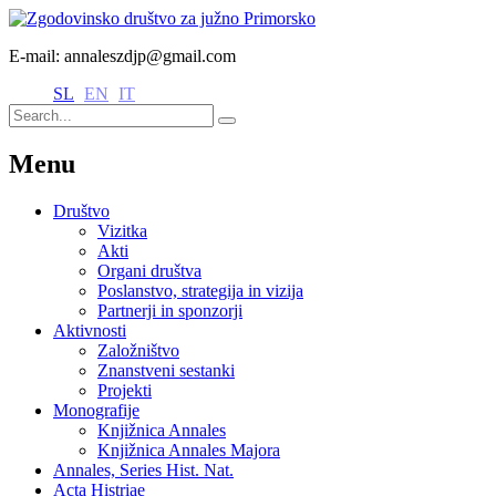
E-mail: annaleszdjp@gmail.com
SL
EN
IT
Menu
Društvo
Vizitka
Akti
Organi društva
Poslanstvo, strategija in vizija
Partnerji in sponzorji
Aktivnosti
Založništvo
Znanstveni sestanki
Projekti
Monografije
Knjižnica Annales
Knjižnica Annales Majora
Annales, Series Hist. Nat.
Acta Histriae