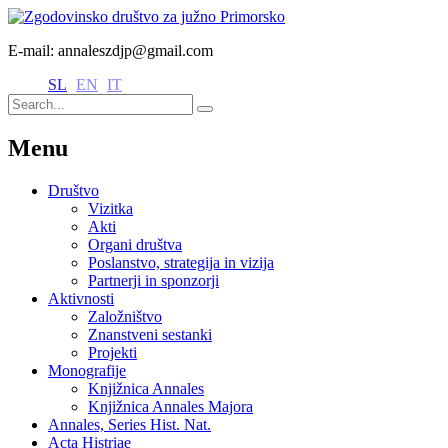
E-mail: annaleszdjp@gmail.com
SL
EN
IT
Menu
Društvo
Vizitka
Akti
Organi društva
Poslanstvo, strategija in vizija
Partnerji in sponzorji
Aktivnosti
Založništvo
Znanstveni sestanki
Projekti
Monografije
Knjižnica Annales
Knjižnica Annales Majora
Annales, Series Hist. Nat.
Acta Histriae