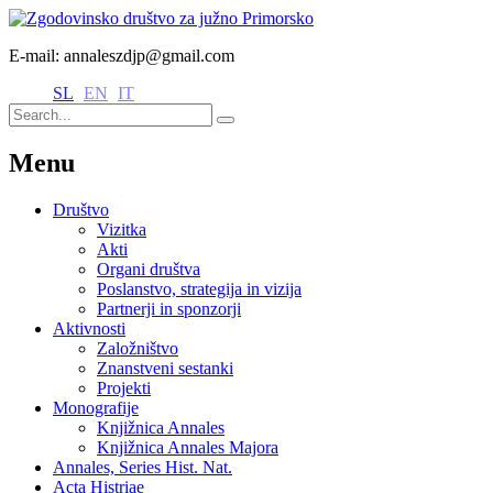
E-mail: annaleszdjp@gmail.com
SL
EN
IT
Menu
Društvo
Vizitka
Akti
Organi društva
Poslanstvo, strategija in vizija
Partnerji in sponzorji
Aktivnosti
Založništvo
Znanstveni sestanki
Projekti
Monografije
Knjižnica Annales
Knjižnica Annales Majora
Annales, Series Hist. Nat.
Acta Histriae