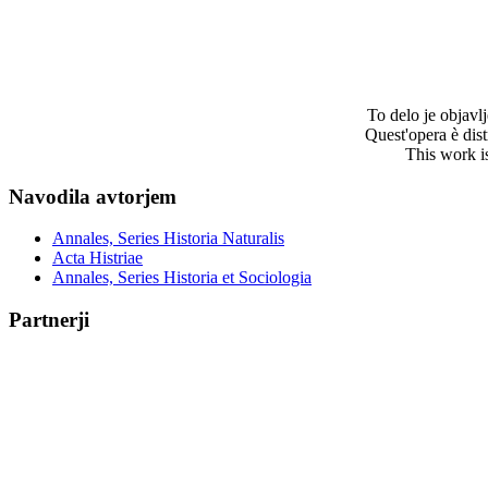
To delo je objav
Quest'opera è dis
This work i
Navodila avtorjem
Annales, Series Historia Naturalis
Acta Histriae
Annales, Series Historia et Sociologia
Partnerji