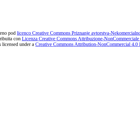
ljeno pod
licenco Creative Commons Priznanje avtorstva-Nekomercial
tribuita con
Licenza Creative Commons Attribuzione-NonCommerciale 4
s licensed under a
Creative Commons Attribution-NonCommercial 4.0 I