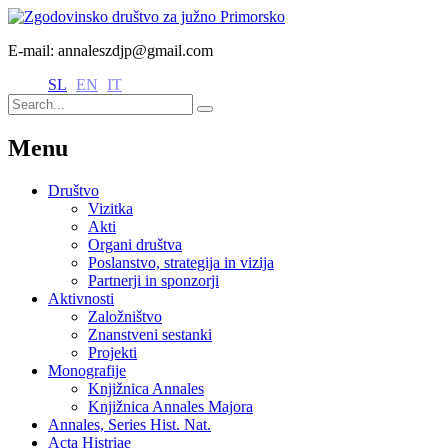
E-mail: annaleszdjp@gmail.com
SL
EN
IT
Menu
Društvo
Vizitka
Akti
Organi društva
Poslanstvo, strategija in vizija
Partnerji in sponzorji
Aktivnosti
Založništvo
Znanstveni sestanki
Projekti
Monografije
Knjižnica Annales
Knjižnica Annales Majora
Annales, Series Hist. Nat.
Acta Histriae