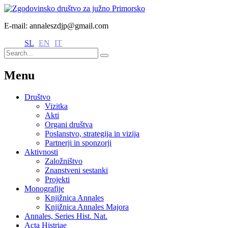
E-mail: annaleszdjp@gmail.com
SL
EN
IT
Menu
Društvo
Vizitka
Akti
Organi društva
Poslanstvo, strategija in vizija
Partnerji in sponzorji
Aktivnosti
Založništvo
Znanstveni sestanki
Projekti
Monografije
Knjižnica Annales
Knjižnica Annales Majora
Annales, Series Hist. Nat.
Acta Histriae