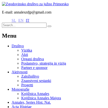
E-mail: annaleszdjp@gmail.com
SL
EN
IT
Menu
Društvo
Vizitka
Akti
Organi društva
Poslanstvo, strategija in vizija
Partner e sponsor
Aktivnosti
Založništvo
Znanstveni sestanki
Progetti
Monografie
Knjižnica Annales
Knjižnica Annales Majora
Annales, Series Hist. Nat.
Acta Histriae