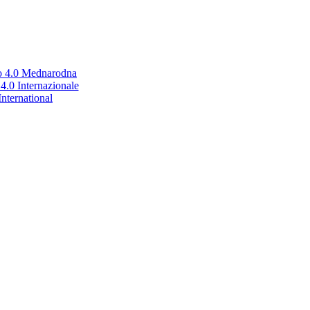
no 4.0 Mednarodna
.0 Internazionale
nternational