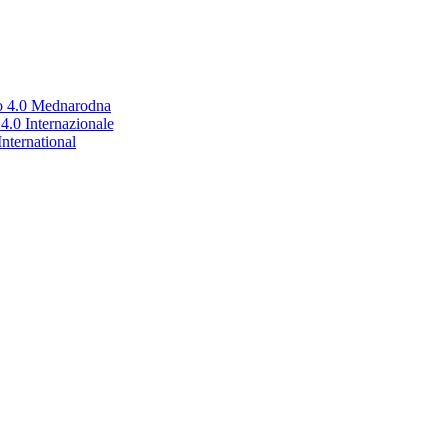
no 4.0 Mednarodna
.0 Internazionale
nternational