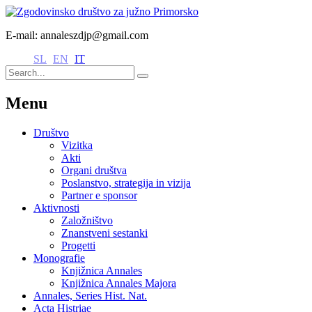
E-mail: annaleszdjp@gmail.com
SL
EN
IT
Menu
Društvo
Vizitka
Akti
Organi društva
Poslanstvo, strategija in vizija
Partner e sponsor
Aktivnosti
Založništvo
Znanstveni sestanki
Progetti
Monografie
Knjižnica Annales
Knjižnica Annales Majora
Annales, Series Hist. Nat.
Acta Histriae