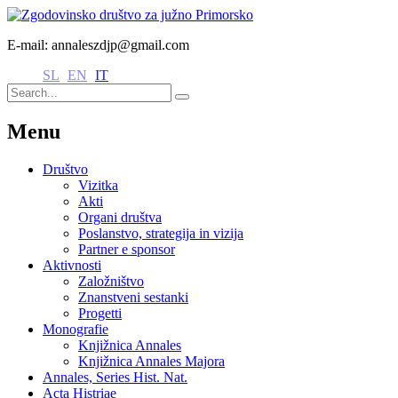
E-mail: annaleszdjp@gmail.com
SL
EN
IT
Menu
Društvo
Vizitka
Akti
Organi društva
Poslanstvo, strategija in vizija
Partner e sponsor
Aktivnosti
Založništvo
Znanstveni sestanki
Progetti
Monografie
Knjižnica Annales
Knjižnica Annales Majora
Annales, Series Hist. Nat.
Acta Histriae