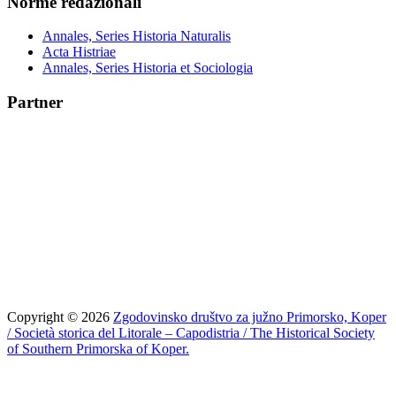
Norme redazionali
Annales, Series Historia Naturalis
Acta Histriae
Annales, Series Historia et Sociologia
Partner
Copyright © 2026
Zgodovinsko društvo za južno Primorsko, Koper
/ Società storica del Litorale – Capodistria / The Historical Society
of Southern Primorska of Koper.