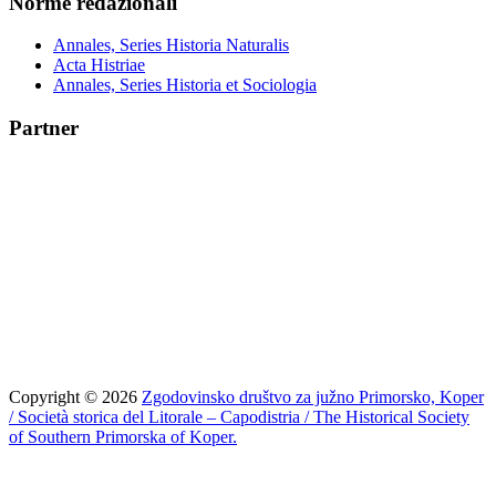
Norme redazionali
Annales, Series Historia Naturalis
Acta Histriae
Annales, Series Historia et Sociologia
Partner
Copyright © 2026
Zgodovinsko društvo za južno Primorsko, Koper
/ Società storica del Litorale – Capodistria / The Historical Society
of Southern Primorska of Koper.