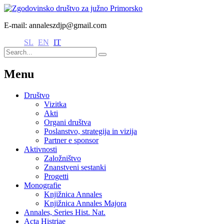
E-mail: annaleszdjp@gmail.com
SL
EN
IT
Menu
Društvo
Vizitka
Akti
Organi društva
Poslanstvo, strategija in vizija
Partner e sponsor
Aktivnosti
Založništvo
Znanstveni sestanki
Progetti
Monografie
Knjižnica Annales
Knjižnica Annales Majora
Annales, Series Hist. Nat.
Acta Histriae