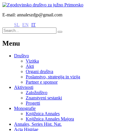
E-mail: annaleszdjp@gmail.com
SL
EN
IT
Menu
Društvo
Vizitka
Akti
Organi društva
Poslanstvo, strategija in vizija
Partner e sponsor
Aktivnosti
Založništvo
Znanstveni sestanki
Progetti
Monografie
Knjižnica Annales
Knjižnica Annales Majora
Annales, Series Hist. Nat.
Acta Histriae