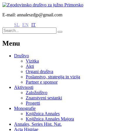
E-mail: annaleszdjp@gmail.com
SL
EN
IT
Menu
Društvo
Vizitka
Akti
Organi društva
Poslanstvo, strategija in vizija
Partner e sponsor
Aktivnosti
Založništvo
Znanstveni sestanki
Progetti
Monografie
Knjižnica Annales
Knjižnica Annales Majora
Annales, Series Hist. Nat.
Acta Histriae