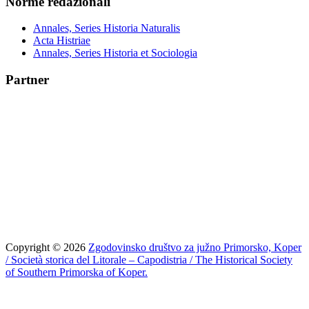
Norme redazionali
Annales, Series Historia Naturalis
Acta Histriae
Annales, Series Historia et Sociologia
Partner
Copyright © 2026
Zgodovinsko društvo za južno Primorsko, Koper
/ Società storica del Litorale – Capodistria / The Historical Society
of Southern Primorska of Koper.