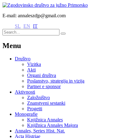
E-mail: annaleszdjp@gmail.com
SL
EN
IT
Menu
Društvo
Vizitka
Akti
Organi društva
Poslanstvo, strategija in vizija
Partner e sponsor
Aktivnosti
Založništvo
Znanstveni sestanki
Progetti
Monografie
Knjižnica Annales
Knjižnica Annales Majora
Annales, Series Hist. Nat.
Acta Histriae