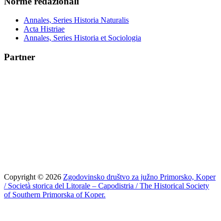
Norme redazionali
Annales, Series Historia Naturalis
Acta Histriae
Annales, Series Historia et Sociologia
Partner
Copyright © 2026
Zgodovinsko društvo za južno Primorsko, Koper
/ Società storica del Litorale – Capodistria / The Historical Society
of Southern Primorska of Koper.