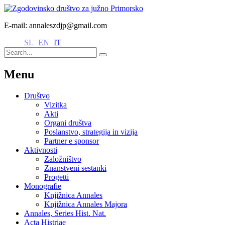
E-mail: annaleszdjp@gmail.com
SL
EN
IT
Menu
Društvo
Vizitka
Akti
Organi društva
Poslanstvo, strategija in vizija
Partner e sponsor
Aktivnosti
Založništvo
Znanstveni sestanki
Progetti
Monografie
Knjižnica Annales
Knjižnica Annales Majora
Annales, Series Hist. Nat.
Acta Histriae