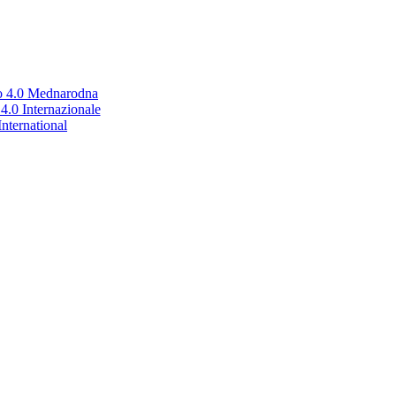
no 4.0 Mednarodna
.0 Internazionale
nternational