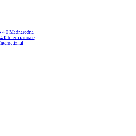
no 4.0 Mednarodna
.0 Internazionale
nternational