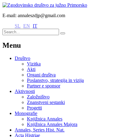
E-mail: annaleszdjp@gmail.com
SL
EN
IT
Menu
Društvo
Vizitka
Akti
Organi društva
Poslanstvo, strategija in vizija
Partner e sponsor
Aktivnosti
Založništvo
Znanstveni sestanki
Progetti
Monografie
Knjižnica Annales
Knjižnica Annales Majora
Annales, Series Hist. Nat.
Acta Histriae